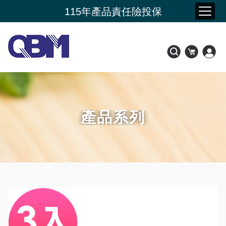
夏季購物節 限時加碼贈
115年產品責任險投保
新品上市- 潤康原 水光膠原蛋白
會員好康比一比
產品系列