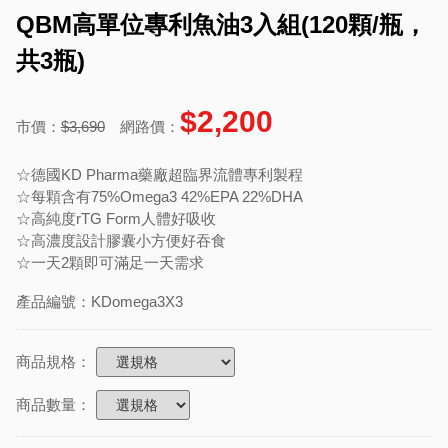
QBM高單位專利魚油3入組(120顆/瓶，
共3瓶)
$2,200
市價：
$3,690
網路價：
☆德國KD Pharma藥廠超臨界流體專利製程
☆每顆含有75%Omega3 42%EPA 22%DHA
☆高純度rTG Form人體好吸收
☆高濃度設計膠囊小方便好吞食
☆一天2顆即可滿足一天需求
產品編號：KDomega3X3
商品規格：
商品數量：