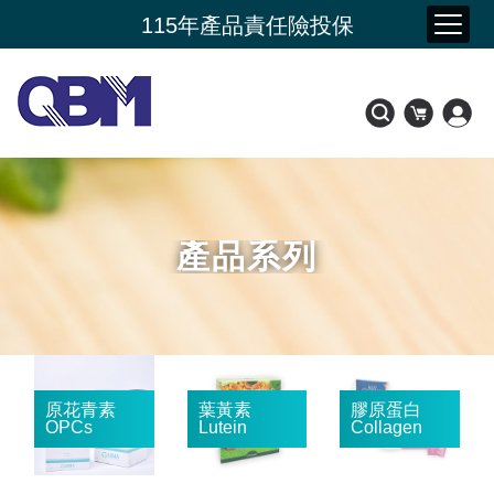
夏季購物節 限時加碼贈
115年產品責任險投保
新品上市- 潤康原 水光膠原蛋白
會員好康比一比
產品系列