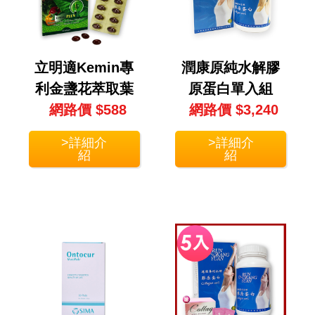
立明適Kemin專
潤康原純水解膠
利金盞花萃取葉
原蛋白單入組
黃素單入組(30顆/
網路價 $588
網路價 $3,240
(450公克/瓶)
盒)
>詳細介
>詳細介
紹
紹