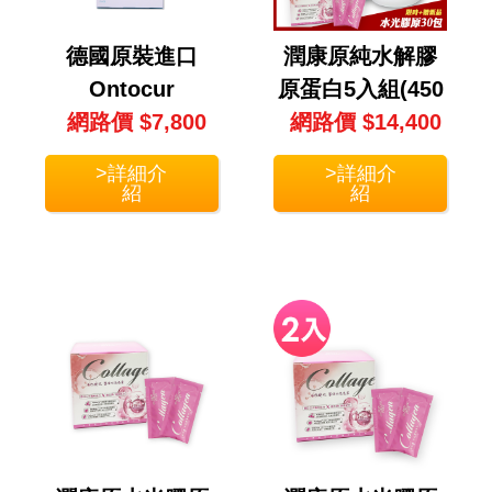
德國原裝進口
潤康原純水解膠
Ontocur
原蛋白5入組(450
MucoPads 漱口
網路價 $7,800
網路價 $14,400
公克/瓶X5瓶)
妥 (30包裝)
>詳細介
>詳細介
紹
紹