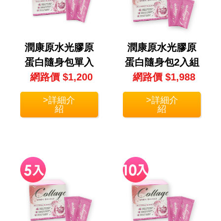
潤康原水光膠原
潤康原水光膠原
蛋白隨身包單入
蛋白隨身包2入組
網路價 $1,200
組(30包/盒)
(30包/盒X2盒)
網路價 $1,988
>詳細介
>詳細介
紹
紹