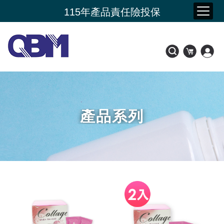
夏季購物節 限時加碼贈
115年產品責任險投保
新品上市- 潤康原 水光膠原蛋白
會員好康比一比
產品系列