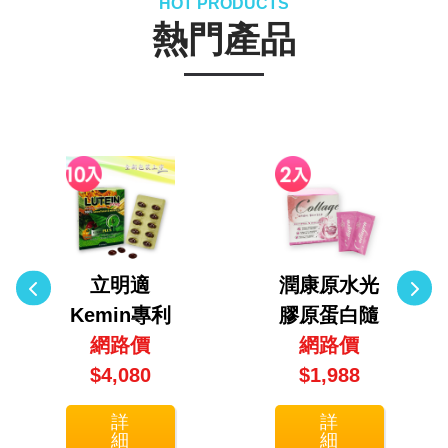
HOT PRODUCTS
熱門產品
立明適
潤康原水光
Kemin專利
膠原蛋白隨
金盞花萃取
網路價
身包2入組
網路價
葉黃素10入
$4,080
(30包/盒X2
$1,988
團購組(30
盒)
詳
詳
顆/盒X10盒)
細
細