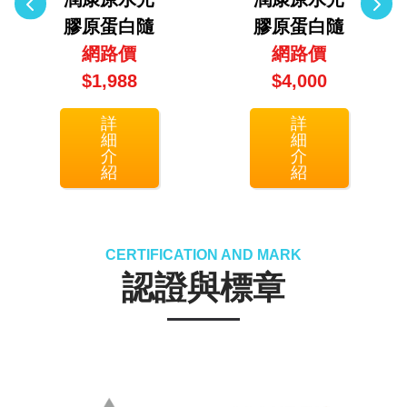
膠原蛋白隨
膠原蛋白隨
身包2入組
網路價
身包5入組
網路價
(30包/盒X2
$1,988
(30包/盒X5
$4,000
盒)
盒)
詳
詳
細
細
介
介
紹
紹
CERTIFICATION AND MARK
認證與標章