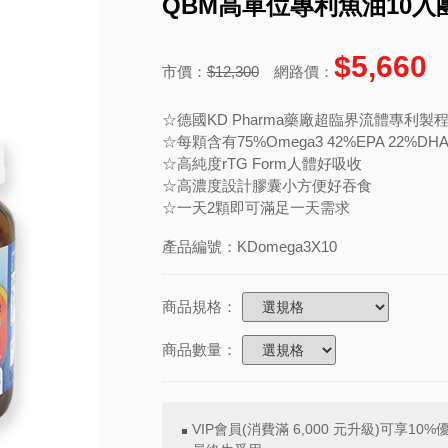
QBM高單位專利魚油10入團購
$5,660
市價：
$12,300
網路價：
☆德國KD Pharma藥廠超臨界流體專利製
☆每顆含有75%Omega3 42%EPA 22%DH
☆高純度rTG Form人體好吸收
☆高濃度設計膠囊小方便好吞食
☆一天2顆即可滿足一天需求
產品編號：KDomega3X10
商品規格：
商品數量：
VIP會員(消費滿 6,000 元升級)可享10