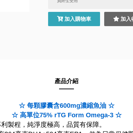
員終生受用
加入購物車
加入
產品介紹
☆ 每顆膠囊含600mg濃縮魚油 ☆
☆ 高單位75% rTG Form Omega-3 ☆
萃取專利製程，純淨度極高，品質有保障。