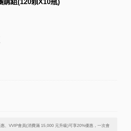
組(120顆X10瓶)
程
A
%優惠、VVIP會員(消費滿 15,000 元升級)可享20%優惠，一次會