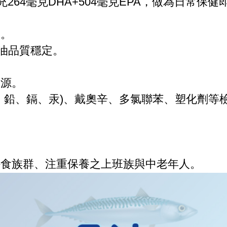
補充264毫克DHA+504毫克EPA，做為日常保
收。
油品質穩定。
。
來源。
砷、鉛、鎘、汞)、戴奧辛、多氯聯苯、塑化劑等
外食族群、注重保養之上班族與中老年人。