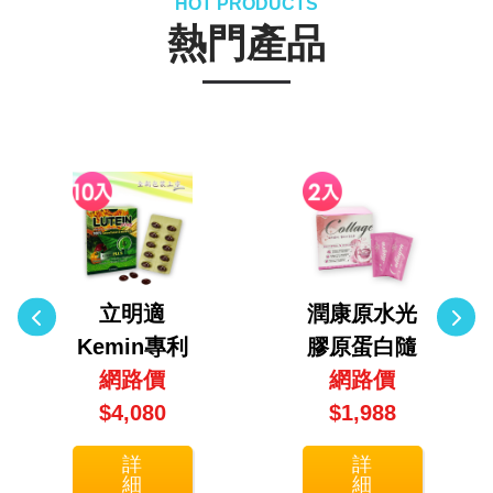
HOT PRODUCTS
熱門產品
立明適
潤康原水光
Kemin專利
膠原蛋白隨
金盞花萃取
網路價
身包2入組
網路價
葉黃素10入
$4,080
(30包/盒X2
$1,988
團購組(30
盒)
詳
詳
顆/盒X10盒)
細
細