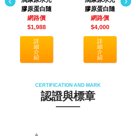
膠原蛋白隨
膠原蛋白隨
身包2入組
網路價
身包5入組
網路價
(30包/盒X2
$1,988
(30包/盒X5
$4,000
盒)
盒)
詳
詳
細
細
介
介
紹
紹
CERTIFICATION AND MARK
認證與標章