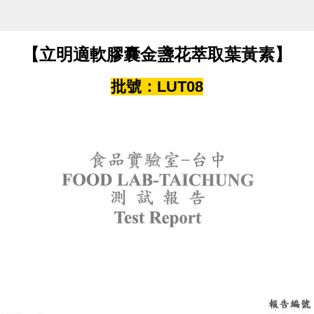
【立明適軟膠囊金盞花萃取葉黃素】
批號：LUT08