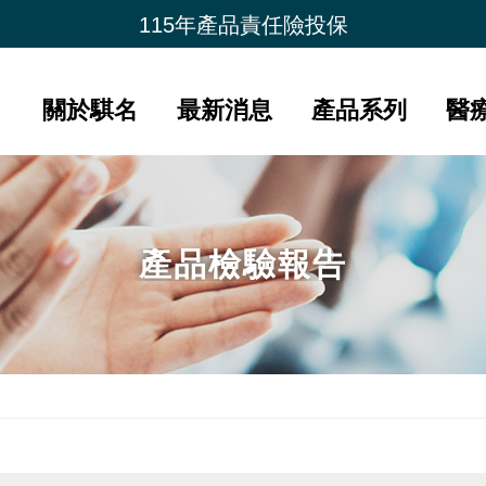
夏季購物節 限時加碼贈
115年產品責任險投保
新品上市- 潤康原 水光膠原蛋白
會員好康比一比
關於騏名
最新消息
產品系列
醫
產品檢驗報告