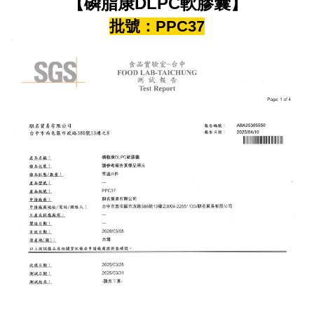
【磷脂康DLPC軟膠囊】
批號：PPC37