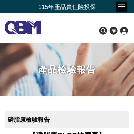
夏季購物節 限時加碼贈
115年產品責任險投保
新品上市- 潤康原 水光膠原蛋白
會員好康比一比
產品檢驗報告
磷脂康檢驗報告