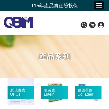
夏季購物節 限時加碼贈
115年產品責任險投保
新品上市- 潤康原 水光膠原蛋白
會員好康比一比
產品系列