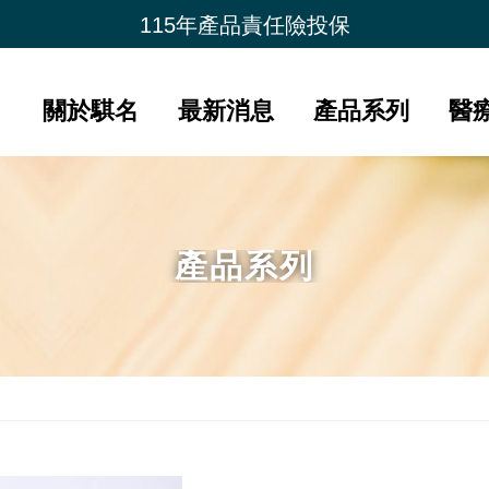
夏季購物節 限時加碼贈
115年產品責任險投保
新品上市- 潤康原 水光膠原蛋白
會員好康比一比
關於騏名
最新消息
產品系列
醫
產品系列