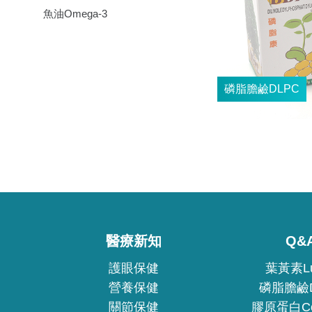
魚油Omega-3
醫療新知
Q&
護眼保健
葉黃素Lu
營養保健
磷脂膽鹼D
關節保健
膠原蛋白Col