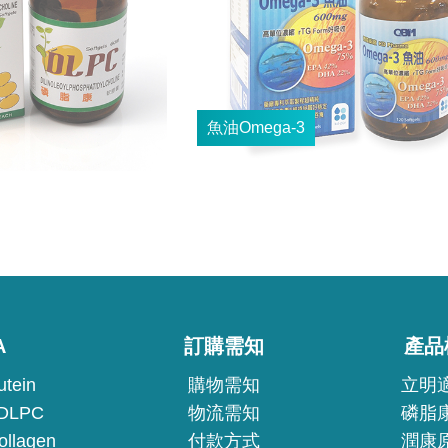
A
訂購需知
產品
tein
購物需知
立明
LPC
物流需知
磷脂
lagen
付款方式
潤康