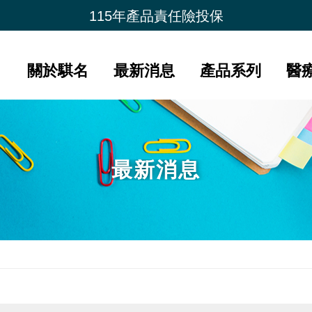
夏季購物節 限時加碼贈
115年產品責任險投保
新品上市- 潤康原 水光膠原蛋白
會員好康比一比
關於騏名
最新消息
產品系列
醫
最新消息